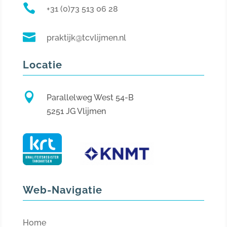

+31 (0)73 513 06 28

praktijk@tcvlijmen.nl
Locatie

Parallelweg West 54-B
5251 JG Vlijmen
Web-Navigatie
Home